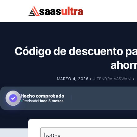
Ir al contenido
Código de descuento pa
ahorr
MARZO 4, 2026
•
JITENDRA VASWANI
•
Hecho comprobado
Revisado
Hace 5 meses
Índice