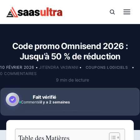
Passer au contenu
Code promo Omnisend 2026 :
Jusqu’à 50 % de réduction
10 FÉVRIER 2026
•
JITENDRA VASWANI
•
COUPONS LOGICIELS
•
0 COMMENTAIRES
9 min de lecture
Fait vérifié
Commenté
il y a 2 semaines
Table des Matières