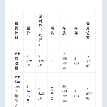
促
销
租
每
价
赁
原
网
存
内
月
（
计
价
站
放
存
访
八
划
客
折
）
WP
15
$
$
〜
启
GB
2
1.99
9.95
1
30,0
动
NV
GB
/月
/月
00
器
Me
WP
Evo
lver
$
30
$
无
〜
16.4
GB
4
3.29
限
60,0
超
5 /
NV
GB
/月
量
00
值
月
Me
之