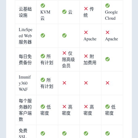
云基础
传
KVM
云
Google
设施
统
云
Cloud
LiteSpe
ed Web
Apache
Apache
服务器
仅
每日免
所
附
限高级
费备份
有计划
加费用
会员
Imunif
所
y360
有计划
WAF
每个服
务器的
低
高
高
低
客户端
密度
密度
密度
密度
数
免费
SSL